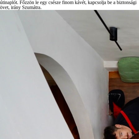
útinaplót. Főzzön le egy csésze finom kávét, kapcsolja be a biztonsági
övet, irány Szumátra.