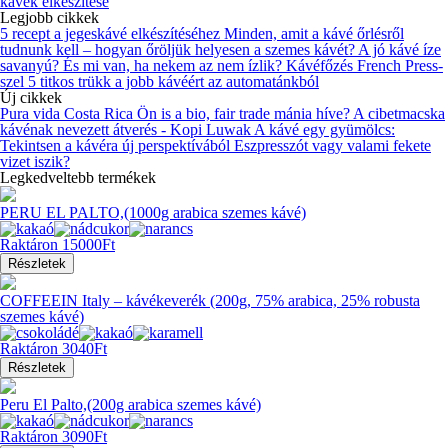
kávék elkészítése
Legjobb cikkek
5 recept a jegeskávé elkészítéséhez
Minden, amit a kávé őrlésről
tudnunk kell – hogyan őröljük helyesen a szemes kávét?
A jó kávé íze
savanyú? És mi van, ha nekem az nem ízlik?
Kávéfőzés French Press-
szel
5 titkos trükk a jobb kávéért az automatánkból
Új cikkek
Pura vida Costa Rica
Ön is a bio, fair trade mánia híve?
A cibetmacska
kávénak nevezett átverés - Kopi Luwak
A kávé egy gyümölcs:
Tekintsen a kávéra új perspektívából
Eszpresszót vagy valami fekete
vizet iszik?
Legkedveltebb termékek
PERU EL PALTO,(1000g arabica szemes kávé)
Raktáron
15000Ft
Részletek
COFFEEIN Italy – kávékeverék (200g, 75% arabica, 25% robusta
szemes kávé)
Raktáron
3040Ft
Részletek
Peru El Palto,(200g arabica szemes kávé)
Raktáron
3090Ft