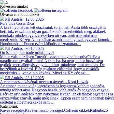
Kövessen minket
Olvassa el a többi cikket
Pál András
|
12.03.2026
Pura vida Costa Rica
A kávé nyomában tett utazásaink során már Ázsia több országát is
bejártuk, és számos olyan gazdálkodót ismerhettünk meg, akiknek
munkája minden egyes csészében ott van, amit nap mint nap
megiszunk. Közép-Amerikában azonban eddig csak egyszer jártunk –
Hondurasban. Éppen ezért különösen izgatottan…
Pál András
|
30.12.2025
Ön is a bio, fair trade mánia híve?
Mikor váltak az ilyen "menő" szavak ennyire "menővé"? Ez a
paradicsom egyáltalán bio? A francba, ha nem, akkor hozzá sem
nyúlok, mert allergiás vagyok... khm, mindenre, ami nem bio. De
beszéljünk a kávéról. Elég gyakran előfordul, hogy a vásárlók
megkérdezik, van-e bio kávénk. Mivel az XY cég azt…
Pál András
|
23.12.2025
A cibetmacska kávénak nevezett átverés - Kopi Luwak
Az ember, mint a világ legerősebb és legagresszívabb ragadozója,
mindig többet akar. Nagyobb házak, jobb autók és nagyobb vagyon.
Ezért az orvvadászok nem haboznak levágni az elefántok agyarát és az
orrszarvúak szarvát, amíg még élnek. Éppen ezért nem haboznak kávét
erőltetni a cibetmacskákba sem.…
Kategóriák
Kávés receptek
Kávétermesztő országok
Coffeein cikkek
Különböző