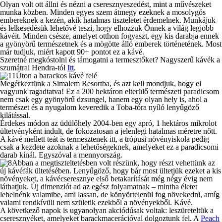
Olyan volt ott állni és nézni a cseresznyeszedést, mint a művészeket
munka közben. Minden egyes szem átmegy ezeknek a mosolygós
embereknek a kezén, akik hatalmas tiszteletet érdemelnek. Munkájuk
és lelkesedésük lehetővé teszi, hogy elhozzuk Önnek a világ legjobb
kávéit. Minden csésze, amelyet otthon fogyaszt, egy kis darabja ennek
a gyönyörű természetnek és a mögötte álló emberek történetének. Most
már tudjuk, miért kapott 90+ pontot ez a kávé.
Szeretné megkóstolni és támogatni a termesztőket? Nagyszerű kávék a
szumátrai Hendra-tól
Itt
.
Úton a barackos kávé felé
Megérkeztünk a Simalem Resortba, és azt kell mondjuk, hogy el
vagyunk ragadtatva! Ez a 200 hektáron elterülő természeti paradicsom
nem csak egy gyönyörű dzsungel, hanem egy olyan hely is, ahol a
természet és a nyugalom keveredik a Toba-tóra nyíló lenyűgöző
kilátással.
Érdekes módon az üdülőhely 2004-ben egy apró, 1 hektáros mikrolot
ültetvényként indult, de fokozatosan a jelenlegi hatalmas méretre nőtt.
A kávé mellett teát is termesztenek itt, a trópusi növényiskola pedig
csak a kezdete azoknak a lehetőségeknek, amelyeket ez a paradicsomi
darab kínál. Egyszóval a mennyország.
Abban a megtiszteltetésben volt részünk, hogy részt vehettünk az
új kávéfák ültetésében. Lenyűgöző, hogy bár most ültetjük ezeket a kis
növényeket, a kávécseresznye első betakarítását még négy évig nem
láthatjuk. Új dimenziót ad az egész folyamatnak – mintha életet
lehelnénk valamibe, ami lassan, de könyörtelenül fog növekedni, amíg
valami rendkívüli nem születik ezekből a növényekből. Kávé.
A következő napok is ugyanolyan akciódúsak voltak: leszüreteltük a
cseresznyéket, amelyeket barackmacerációval dolgoztunk fel. A
Peach