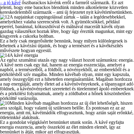
– a jó kávé
őszibarackos kávénk erről a farmról származik. Ez azt
jelenti, hogy eme barackos blendünk minden alkotóeleme közvetlen
kereskedelemből származik – ami új fejezetet nyit kávétörténetünkben.
A napjainkat cuppingolással zártuk – talán a legédesebbekkel,
amelyekhez valaha szerencsénk volt. A gyümölcsökkel, például
eperrel, banánnal, kókuszdióval és málnával macerált kávék olyan
gazdag választékot hoztak létre, hogy úgy éreztük magunkat, mint egy
kisgyerek a cukorka boltban.
Ez a hely csak megerősítette bennünk, hogy milyen különlegesek is
lehetnek a kávézási útjaink, és hogy a természet és a kávékészítés
művészete hogyan egyesül.
A kávé energia
Az egész szumátrai utazás egy nagy választ hozott számunkra: energia.
A kávé nem csak egy ital, hanem az energia esszenciája, amelyet a
napból, a természetből, a földből, a növényekből, az emberekből és a
pörkölésből szív magába. Minden kávébab olyan, mint egy kapszula,
amely összegyűjti ezt a hihetetlen energiaáramlást. Magában hordozza
a nap energiáját, amely életet ad a kávénövényeknek, a tápanyagot adó
földnek, a kávénövényeket szeretettel és türelemmel ápoló embereknek
és a pörkölési folyamatnak, amely a zöldbabot a hőnek köszönhetően
pörköltté varázsolja.
Minden kávébab magában hordozza az új élet lehetőségét, hiszen
arra szolgál, hogy valami új szülessen belőle. És pontosan ez az az
energia, amit mi, kávéimádók elfogyasztunk, hogy aztán saját erőnkké,
ötleteinkké alakítsuk.
Ez a gondolat végigkísért bennünket utunk során. A kávé egyfajta
energia esszencia, amely összeköti az élet minden elemét, így az
bennünket is átjár, mikor azt elfogyasztjuk.