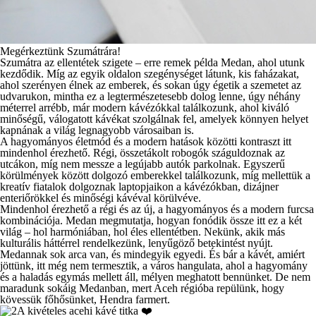
Megérkeztünk Szumátrára!
Szumátra az ellentétek szigete – erre remek példa Medan, ahol utunk
kezdődik. Míg az egyik oldalon szegénységet látunk, kis faházakat,
ahol szerényen élnek az emberek, és sokan úgy égetik a szemetet az
udvarukon, mintha ez a legtermészetesebb dolog lenne, úgy néhány
méterrel arrébb, már modern kávézókkal találkozunk, ahol kiváló
minőségű, válogatott kávékat szolgálnak fel, amelyek könnyen helyet
kapnának a világ legnagyobb városaiban is.
A hagyományos életmód és a modern hatások közötti kontraszt itt
mindenhol érezhető. Régi, összetákolt robogók száguldoznak az
utcákon, míg nem messze a legújabb autók parkolnak. Egyszerű
körülmények között dolgozó emberekkel találkozunk, míg mellettük a
kreatív fiatalok dolgoznak laptopjaikon a kávézókban, dizájner
enteriőrökkel és minőségi kávéval körülvéve.
Mindenhol érezhető a régi és az új, a hagyományos és a modern furcsa
kombinációja. Medan megmutatja, hogyan fonódik össze itt ez a két
világ – hol harmóniában, hol éles ellentétben. Nekünk, akik más
kulturális háttérrel rendelkezünk, lenyűgöző betekintést nyújt.
Medannak sok arca van, és mindegyik egyedi. És bár a kávét, amiért
jöttünk, itt még nem termesztik, a város hangulata, ahol a hagyomány
és a haladás egymás mellett áll, mélyen meghatott bennünket. De nem
maradunk sokáig Medanban, mert Aceh régióba repülünk, hogy
kövessük főhősünket, Hendra farmert.
A kivételes acehi kávé titka ❤️