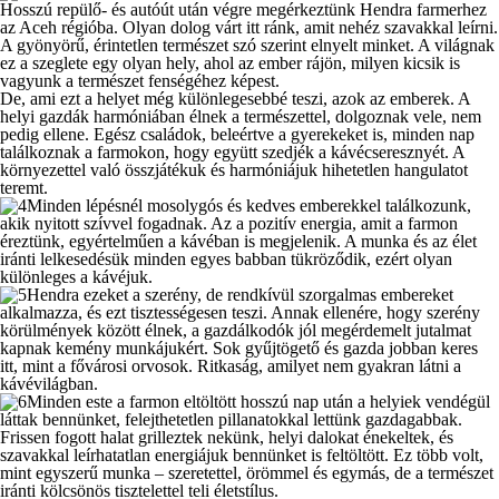
Hosszú repülő- és autóút után végre megérkeztünk Hendra farmerhez
az Aceh régióba. Olyan dolog várt itt ránk, amit nehéz szavakkal leírni.
A gyönyörű, érintetlen természet szó szerint elnyelt minket. A világnak
ez a szeglete egy olyan hely, ahol az ember rájön, milyen kicsik is
vagyunk a természet fenségéhez képest.
De, ami ezt a helyet még különlegesebbé teszi, azok az emberek. A
helyi gazdák harmóniában élnek a természettel, dolgoznak vele, nem
pedig ellene. Egész családok, beleértve a gyerekeket is, minden nap
találkoznak a farmokon, hogy együtt szedjék a kávécseresznyét. A
környezettel való összjátékuk és harmóniájuk hihetetlen hangulatot
teremt.
Minden lépésnél mosolygós és kedves emberekkel találkozunk,
akik nyitott szívvel fogadnak. Az a pozitív energia, amit a farmon
éreztünk, egyértelműen a kávéban is megjelenik. A munka és az élet
iránti lelkesedésük minden egyes babban tükröződik, ezért olyan
különleges a kávéjuk.
Hendra ezeket a szerény, de rendkívül szorgalmas embereket
alkalmazza, és ezt tisztességesen teszi. Annak ellenére, hogy szerény
körülmények között élnek, a gazdálkodók jól megérdemelt jutalmat
kapnak kemény munkájukért. Sok gyűjtögető és gazda jobban keres
itt, mint a fővárosi orvosok. Ritkaság, amilyet nem gyakran látni a
kávévilágban.
Minden este a farmon eltöltött hosszú nap után a helyiek vendégül
láttak bennünket, felejthetetlen pillanatokkal lettünk gazdagabbak.
Frissen fogott halat grilleztek nekünk, helyi dalokat énekeltek, és
szavakkal leírhatatlan energiájuk bennünket is feltöltött. Ez több volt,
mint egyszerű munka – szeretettel, örömmel és egymás, de a természet
iránti kölcsönös tisztelettel teli életstílus.