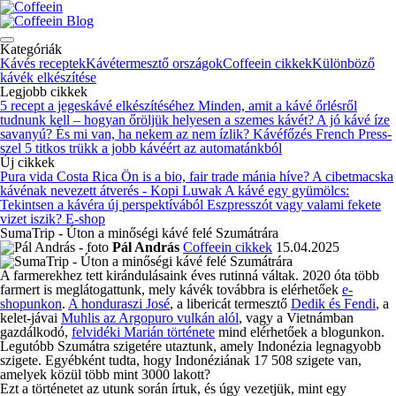
Blog
Kategóriák
Kávés receptek
Kávétermesztő országok
Coffeein cikkek
Különböző
kávék elkészítése
Legjobb cikkek
5 recept a jegeskávé elkészítéséhez
Minden, amit a kávé őrlésről
tudnunk kell – hogyan őröljük helyesen a szemes kávét?
A jó kávé íze
savanyú? És mi van, ha nekem az nem ízlik?
Kávéfőzés French Press-
szel
5 titkos trükk a jobb kávéért az automatánkból
Új cikkek
Pura vida Costa Rica
Ön is a bio, fair trade mánia híve?
A cibetmacska
kávénak nevezett átverés - Kopi Luwak
A kávé egy gyümölcs:
Tekintsen a kávéra új perspektívából
Eszpresszót vagy valami fekete
vizet iszik?
E-shop
SumaTrip - Úton a minőségi kávé felé Szumátrára
Pál András
Coffeein cikkek
15.04.2025
A farmerekhez tett kirándulásaink éves rutinná váltak. 2020 óta több
farmert is meglátogattunk, mely kávék továbbra is elérhetőek
e-
shopunkon
.
A honduraszi José
, a libericát termesztő
Dedik és Fendi
, a
kelet-jávai
Muhlis az Argopuro vulkán alól
, vagy a Vietnámban
gazdálkodó,
felvidéki Marián története
mind elérhetőek a blogunkon.
Legutóbb Szumátra szigetére utaztunk, amely Indonézia legnagyobb
szigete. Egyébként tudta, hogy Indonéziának 17 508 szigete van,
amelyek közül több mint 3000 lakott?
Ezt a történetet az utunk során írtuk, és úgy vezetjük, mint egy