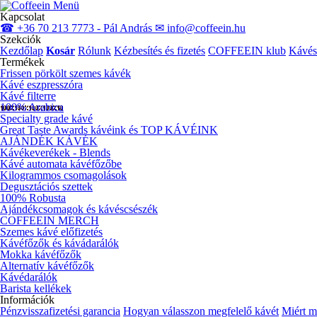
Menü
Kapcsolat
☎ +36 70 213 7773 - Pál András
✉ info@coffeein.hu
Szekciók
Kezdőlap
Kosár
Rólunk
Kézbesítés és fizetés
COFFEEIN klub
Kávés
Termékek
Frissen pörkölt szemes kávék
Kávé eszpresszóra
Kávé filterre
100% Arabica
Specialty grade kávé
Great Taste Awards kávéink és TOP KÁVÉINK
AJÁNDÉK KÁVÉK
Kávékeverékek - Blends
Kávé automata kávéfőzőbe
Kilogrammos csomagolások
Degusztációs szettek
100% Robusta
Ajándékcsomagok és kávéscsészék
COFFEEIN MERCH
Szemes kávé előfizetés
Kávéfőzők és kávádarálók
Mokka kávéfőzők
Alternatív kávéfőzők
Kávédarálók
Barista kellékek
Információk
Pénzvisszafizetési garancia
Hogyan válasszon megfelelő kávét
Miért m