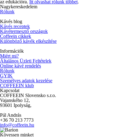
az edukációra.
Itt olvashat rólunk többet
.
Nagykereskedelem
Rólunk
Kávés blog
Kávés receptek
Kávétermesztő országok
Coffeein cikkek
Különböző kávék elkészítése
Információk
Miért mi?
Általános Üzleti Feltételek
Online kávé rendelés
Rólunk
GYIK
Személyes adatok kezelése
COFFEEIN klub
Kapcsolat
COFFEEIN Slovensko s.r.o.
Vajanského 12,
93601 Ipolyság,
Pál András
+36 70 213 7773
info@coffeein.hu
Kövessen minket