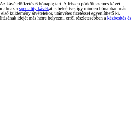
z kávé előfizetés 6 hónapig tart. A frissen pörkölt szemes kávét
artalmaz a
speciality kávék
at is beleértve, így minden hónapban más
első küldemény átvételekor, utánvétes fizetéssel egyenlíthető ki.
ításának idejét más hétre helyezni, erről részletesebben a
kézbesítés és