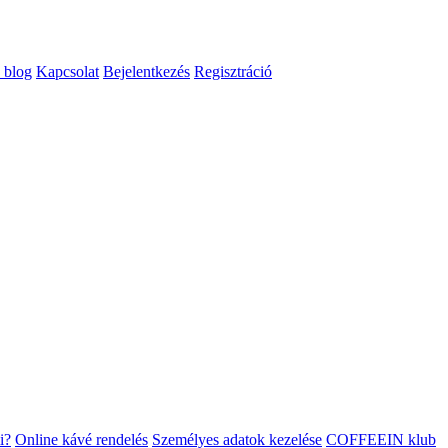
 blog
Kapcsolat
Bejelentkezés
Regisztráció
i?
Online kávé rendelés
Személyes adatok kezelése
COFFEEIN klub