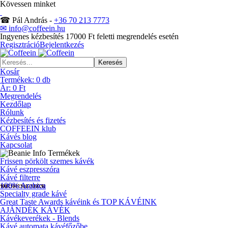
Kövessen minket
☎ Pál András -
+36 70 213 7773
✉ info@coffeein.hu
Ingyenes kézbesítés 17000 Ft feletti megrendelés esetén
Regisztráció
Bejelentkezés
Kosár
Termékek:
0
db
Ár:
0 Ft
Megrendelés
Kezdőlap
Rólunk
Kézbesítés és fizetés
COFFEEIN klub
Kávés blog
Kapcsolat
Termékek
Frissen pörkölt szemes kávék
Kávé eszpresszóra
Kávé filterre
100% Arabica
Specialty grade kávé
Great Taste Awards kávéink és TOP KÁVÉINK
AJÁNDÉK KÁVÉK
Kávékeverékek - Blends
Kávé automata kávéfőzőbe