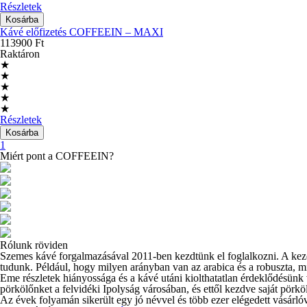
Részletek
Kávé előfizetés COFFEEIN – MAXI
113900 Ft
Raktáron
★
★
★
★
★
Részletek
1
Miért pont a COFFEEIN?
Rólunk röviden
Szemes kávé forgalmazásával 2011-ben kezdtünk el foglalkozni. A kezd
tudunk. Például, hogy milyen arányban van az arabica és a robuszta, mi
Eme részletek hiányossága és a kávé utáni kiolthatatlan érdeklődésünk
pörkölőnket a felvidéki Ipolyság városában, és ettől kezdve saját pör
Az évek folyamán sikerült egy jó névvel és több ezer elégedett vásárl