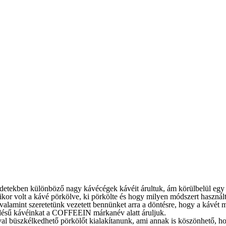
etekben különböző nagy kávécégek kávéit árultuk, ám körülbelül egy év
kor volt a kávé pörkölve, ki pörkölte és hogy milyen módszert használt
 valamint szeretetünk vezetett bennünket arra a döntésre, hogy a kávét
kölésű kávéinkat a COFFEEIN márkanév alatt áruljuk.
óval büszkélkedhető pörkölőt kialakítanunk, ami annak is köszönhető, 