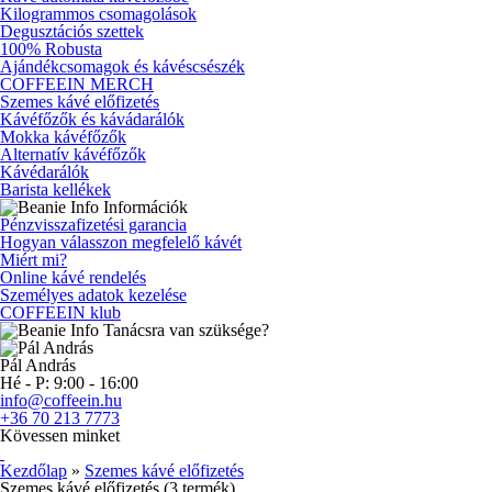
Kilogrammos csomagolások
Degusztációs szettek
100% Robusta
Ajándékcsomagok és kávéscsészék
COFFEEIN MERCH
Szemes kávé előfizetés
Kávéfőzők és kávádarálók
Mokka kávéfőzők
Alternatív kávéfőzők
Kávédarálók
Barista kellékek
Információk
Pénzvisszafizetési garancia
Hogyan válasszon megfelelő kávét
Miért mi?
Online kávé rendelés
Személyes adatok kezelése
COFFEEIN klub
Tanácsra van szüksége?
Pál András
Hé - P: 9:00 - 16:00
info@coffeein.hu
+36 70 213 7773
Kövessen minket
Kezdőlap
»
Szemes kávé előfizetés
Szemes kávé előfizetés (3 termék)