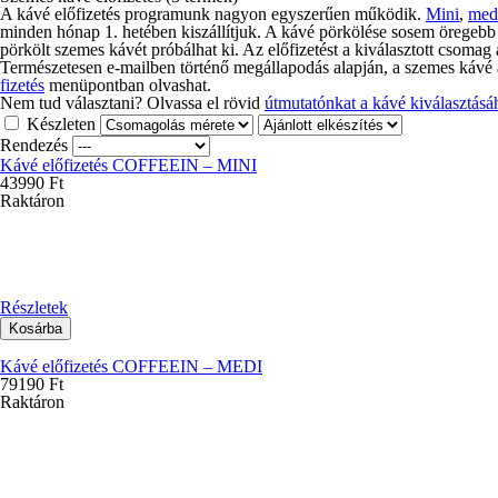
A kávé előfizetés programunk nagyon egyszerűen működik.
Mini
,
med
minden hónap 1. hetében kiszállítjuk. A kávé pörkölése sosem öregebb
pörkölt szemes kávét próbálhat ki. Az előfizetést a kiválasztott csoma
Természetesen e-mailben történő megállapodás alapján, a szemes kávé aut
fizetés
menüpontban olvashat.
Nem tud választani? Olvassa el rövid
útmutatónkat a kávé kiválasztásá
Készleten
Rendezés
Kávé előfizetés COFFEEIN – MINI
43990 Ft
Raktáron
Részletek
Kávé előfizetés COFFEEIN – MEDI
79190 Ft
Raktáron