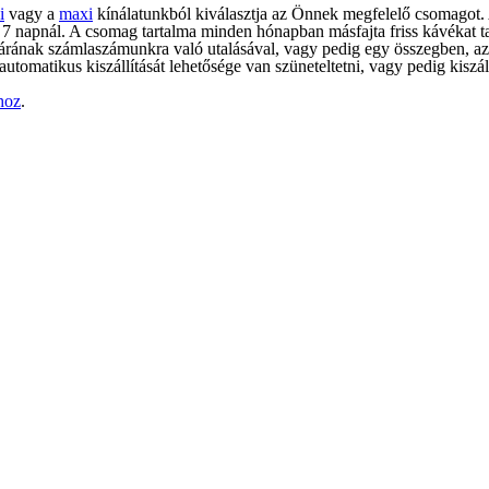
i
vagy a
maxi
kínálatunkból kiválasztja az Önnek megfelelő csomagot. A
 7 napnál. A csomag tartalma minden hónapban másfajta friss kávékat t
g árának számlaszámunkra való utalásával, vagy pedig egy összegben, az 
omatikus kiszállítását lehetősége van szüneteltetni, vagy pedig kiszáll
hoz
.