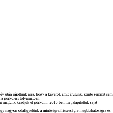
 után rájöttünk arra, hogy a kávéról, amit árulunk, szinte semmit sem
 a pörkölési folyamatban.
 mi magunk kezdjük el pörkölni. 2015-ben megalapítottuk saját
hogy nagyon odafigyelünk a minőségre,frissességre,megbízhatóságra és