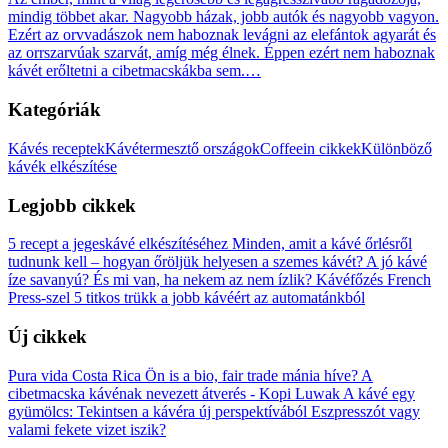
mindig többet akar. Nagyobb házak, jobb autók és nagyobb vagyon.
Ezért az orvvadászok nem haboznak levágni az elefántok agyarát és
az orrszarvúak szarvát, amíg még élnek. Éppen ezért nem haboznak
kávét erőltetni a cibetmacskákba sem.…
Kategóriák
Kávés receptek
Kávétermesztő országok
Coffeein cikkek
Különböző
kávék elkészítése
Legjobb cikkek
5 recept a jegeskávé elkészítéséhez
Minden, amit a kávé őrlésről
tudnunk kell – hogyan őröljük helyesen a szemes kávét?
A jó kávé
íze savanyú? És mi van, ha nekem az nem ízlik?
Kávéfőzés French
Press-szel
5 titkos trükk a jobb kávéért az automatánkból
Új cikkek
Pura vida Costa Rica
Ön is a bio, fair trade mánia híve?
A
cibetmacska kávénak nevezett átverés - Kopi Luwak
A kávé egy
gyümölcs: Tekintsen a kávéra új perspektívából
Eszpresszót vagy
valami fekete vizet iszik?