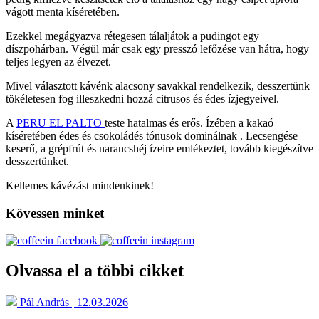
vágott menta kíséretében.
Ezekkel megágyazva rétegesen tálaljátok a pudingot egy
díszpohárban. Végül már csak egy presszó lefőzése van hátra, hogy
teljes legyen az élvezet.
Mivel választott kávénk alacsony savakkal rendelkezik, desszertünk
tökéletesen fog illeszkedni hozzá citrusos és édes ízjegyeivel.
A
PERU EL PALTO
teste hatalmas és erős. Ízében a kakaó
kíséretében édes és csokoládés tónusok dominálnak . Lecsengése
keserű, a grépfrút és narancshéj ízeire emlékeztet, tovább kiegészítve
desszertünket.
Kellemes kávézást mindenkinek!
Kövessen minket
Olvassa el a többi cikket
Pál András
|
12.03.2026