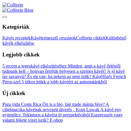
Blog
Kategóriák
Kávés receptek
Kávétermesztő országok
Coffeein cikkek
Különböző
kávék elkészítése
Legjobb cikkek
5 recept a jegeskávé elkészítéséhez
Minden, amit a kávé őrlésről
tudnunk kell – hogyan őröljük helyesen a szemes kávét?
A jó kávé
íze savanyú? És mi van, ha nekem az nem ízlik?
Kávéfőzés French
Press-szel
5 titkos trükk a jobb kávéért az automatánkból
Új cikkek
Pura vida Costa Rica
Ön is a bio, fair trade mánia híve?
A
cibetmacska kávénak nevezett átverés - Kopi Luwak
A kávé egy
gyümölcs: Tekintsen a kávéra új perspektívából
Eszpresszót vagy
valami fekete vizet iszik?
E-shop