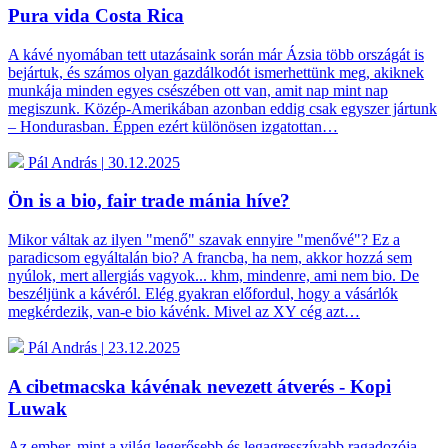
Pura vida Costa Rica
A kávé nyomában tett utazásaink során már Ázsia több országát is
bejártuk, és számos olyan gazdálkodót ismerhettünk meg, akiknek
munkája minden egyes csészében ott van, amit nap mint nap
megiszunk. Közép-Amerikában azonban eddig csak egyszer jártunk
– Hondurasban. Éppen ezért különösen izgatottan…
Pál András
|
30.12.2025
Ön is a bio, fair trade mánia híve?
Mikor váltak az ilyen "menő" szavak ennyire "menővé"? Ez a
paradicsom egyáltalán bio? A francba, ha nem, akkor hozzá sem
nyúlok, mert allergiás vagyok... khm, mindenre, ami nem bio. De
beszéljünk a kávéról. Elég gyakran előfordul, hogy a vásárlók
megkérdezik, van-e bio kávénk. Mivel az XY cég azt…
Pál András
|
23.12.2025
A cibetmacska kávénak nevezett átverés - Kopi
Luwak
Az ember, mint a világ legerősebb és legagresszívabb ragadozója,