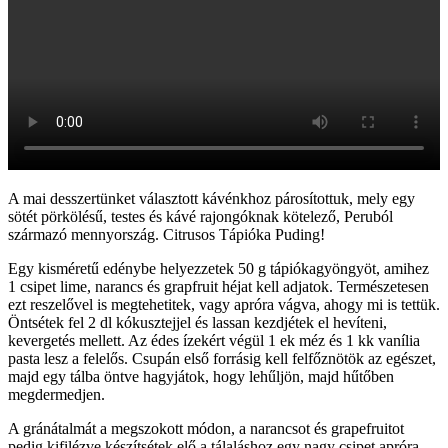
A mai desszertünket választott kávénkhoz párosítottuk, mely egy
sötét pörkölésű, testes és kávé rajongóknak kötelező, Peruból
származó mennyország. Citrusos Tápióka Puding!
Egy kisméretű edénybe helyezzetek 50 g tápiókagyöngyöt, amihez
1 csipet lime, narancs és grapfruit héjat kell adjatok. Természetesen
ezt reszelővel is megtehetitek, vagy apróra vágva, ahogy mi is tettük.
Öntsétek fel 2 dl kókusztejjel és lassan kezdjétek el hevíteni,
kevergetés mellett. Az édes ízekért végül 1 ek méz és 1 kk vanília
pasta lesz a felelős. Csupán első forrásig kell felfőznötök az egészet,
majd egy tálba öntve hagyjátok, hogy lehűljön, majd hűtőben
megdermedjen.
A gránátalmát a megszokott módon, a narancsot és grapefruitot
pedig kifilézve készítsétek elő a tálaláshoz egy nagy csipet apróra