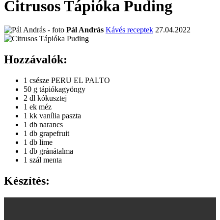
Citrusos Tápióka Puding
Pál András
Kávés receptek
27.04.2022
Hozzávalók:
1 csésze PERU EL PALTO
50 g tápiókagyöngy
2 dl kókusztej
1 ek méz
1 kk vanília paszta
1 db narancs
1 db grapefruit
1 db lime
1 db gránátalma
1 szál menta
Készítés: