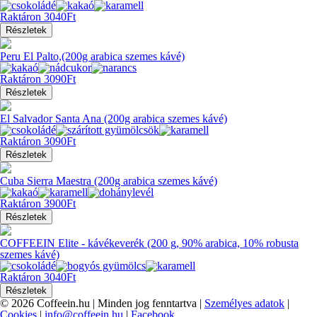
Raktáron
3040Ft
Részletek
Peru El Palto,(200g arabica szemes kávé)
Raktáron
3090Ft
Részletek
El Salvador Santa Ana (200g arabica szemes kávé)
Raktáron
3090Ft
Részletek
Cuba Sierra Maestra (200g arabica szemes kávé)
Raktáron
3900Ft
Részletek
COFFEEIN Elite - kávékeverék (200 g, 90% arabica, 10% robusta
szemes kávé)
Raktáron
3040Ft
Részletek
© 2026 Coffeein.hu
|
Minden jog fenntartva
|
Személyes adatok
|
Cookies
|
info@coffeein.hu
|
Facebook