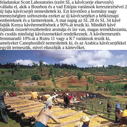
feladatokat Scott Laboratories (ezért SL a kávécserje elnevezés)
vállalta el, akik a Bourbon és a vad Etiópia variánsok keresztezésével 2
új fajta kávécserjét nemesítettek ki. Ezt követően a kormány nagy
mennyiségben szétosztotta ezeket az új kávécserjéket a hétköznapi
embereknek és a farmereknek. A mai napig az SL 28 és SL 34 kávé
fajták Kenya kávétermelésének a 90%-át teszik ki. Mindkét kávé
fajtának összetéveszthetetlen aromája és íze van, magas termékhozama,
és csodás minőségi kávészemekkel rendelkeznek. A kávétermesztés
fennmaradó 10%-át a Ruiru 11 vagy a K7 variánsok teszik ki,
amelyeket Canephorából nemesítettek ki, és az Arabica kávécserjékkel
együtt termesztik, mivel eltaszítják a kártevőket.