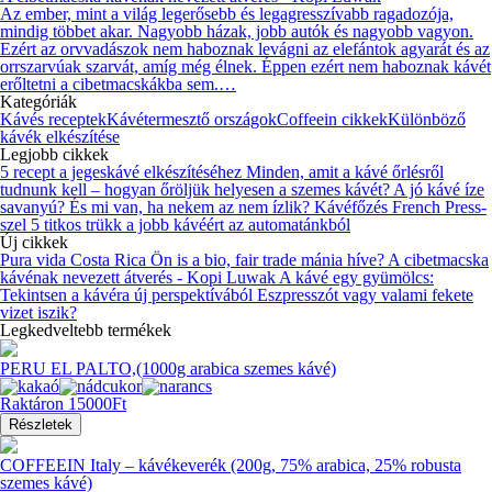
Az ember, mint a világ legerősebb és legagresszívabb ragadozója,
mindig többet akar. Nagyobb házak, jobb autók és nagyobb vagyon.
Ezért az orvvadászok nem haboznak levágni az elefántok agyarát és az
orrszarvúak szarvát, amíg még élnek. Éppen ezért nem haboznak kávét
erőltetni a cibetmacskákba sem.…
Kategóriák
Kávés receptek
Kávétermesztő országok
Coffeein cikkek
Különböző
kávék elkészítése
Legjobb cikkek
5 recept a jegeskávé elkészítéséhez
Minden, amit a kávé őrlésről
tudnunk kell – hogyan őröljük helyesen a szemes kávét?
A jó kávé íze
savanyú? És mi van, ha nekem az nem ízlik?
Kávéfőzés French Press-
szel
5 titkos trükk a jobb kávéért az automatánkból
Új cikkek
Pura vida Costa Rica
Ön is a bio, fair trade mánia híve?
A cibetmacska
kávénak nevezett átverés - Kopi Luwak
A kávé egy gyümölcs:
Tekintsen a kávéra új perspektívából
Eszpresszót vagy valami fekete
vizet iszik?
Legkedveltebb termékek
PERU EL PALTO,(1000g arabica szemes kávé)
Raktáron
15000Ft
Részletek
COFFEEIN Italy – kávékeverék (200g, 75% arabica, 25% robusta
szemes kávé)