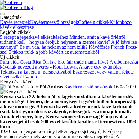
Blog
Kategóriák
Kávés receptek
Kávétermesztő országok
Coffeein cikkek
Különböző
kávék elkészítése
Legjobb cikkek
5 recept a jegeskávé elkészítéséhez
Minden, amit a kávé őrlésről
tudnunk kell – hogyan őröljük helyesen a szemes kávét?
A jó kávé íze
savanyú? És mi van, ha nekem az nem ízlik?
Kávéfőzés French Press-
szel
5 titkos trükk a jobb kávéért az automatánkból
Új cikkek
Pura vida Costa Rica
Ön is a bio, fair trade mánia híve?
A cibetmacska
kávénak nevezett átverés - Kopi Luwak
A kávé egy gyümölcs:
Tekintsen a kávéra új perspektívából
Eszpresszót vagy valami fekete
vizet iszik?
E-shop
Kenya és a kávé
Pál András
Kávétermesztő országok
16.08.2019
Kenya csak a 22. helyen áll világviszonylatban a kávétermesztés
mennyiségét illetően, de a mennyiséget egyértelműen kompenzálja
a kávé minősége. A kenyai kávék a kedvenceink közé tartoznak
csodálatos gyümölcsös ízviláguk, édességük és aromájuk miatt.
Annak ellenére, hogy Kenya szomszédos ország Etiópiával, a
kávécserjét itt csak 500 évvel később kezdték el termeszteni, 1893
körül.
1930-ban a kenyai kormány felkért egy céget egy új kávécserje
kinemesítésére, mely az ország körülményeihez megfelelő. A