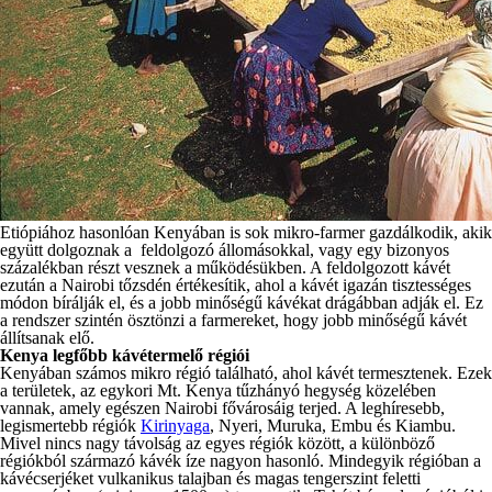
Etiópiához hasonlóan Kenyában is sok mikro-farmer gazdálkodik, akik
együtt dolgoznak a feldolgozó állomásokkal, vagy egy bizonyos
százalékban részt vesznek a működésükben. A feldolgozott kávét
ezután a Nairobi tőzsdén értékesítik, ahol a kávét igazán tisztességes
módon bírálják el, és a jobb minőségű kávékat drágábban adják el. Ez
a rendszer szintén ösztönzi a farmereket, hogy jobb minőségű kávét
állítsanak elő.
Kenya legfőbb kávétermelő régiói
Kenyában számos mikro régió található, ahol kávét termesztenek. Ezek
a területek, az egykori Mt. Kenya tűzhányó hegység közelében
vannak, amely egészen Nairobi fővárosáig terjed. A leghíresebb,
legismertebb régiók
Kirinyaga
, Nyeri, Muruka, Embu és Kiambu.
Mivel nincs nagy távolság az egyes régiók között, a különböző
régiókból származó kávék íze nagyon hasonló. Mindegyik régióban a
kávécserjéket vulkanikus talajban és magas tengerszint feletti