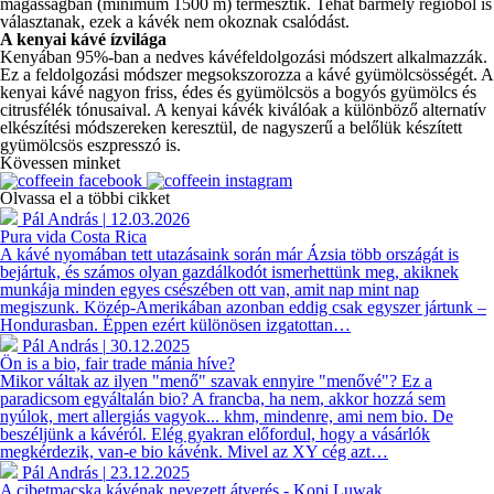
magasságban (minimum 1500 m) termesztik. Tehát bármely régióból is
választanak, ezek a kávék nem okoznak csalódást.
A kenyai kávé ízvilága
Kenyában 95%-ban a nedves kávéfeldolgozási módszert alkalmazzák.
Ez a feldolgozási módszer megsokszorozza a kávé gyümölcsösségét. A
kenyai kávé nagyon friss, édes és gyümölcsös a bogyós gyümölcs és
citrusfélék tónusaival. A kenyai kávék kiválóak a különböző alternatív
elkészítési módszereken keresztül, de nagyszerű a belőlük készített
gyümölcsös eszpresszó is.
Kövessen minket
Olvassa el a többi cikket
Pál András
|
12.03.2026
Pura vida Costa Rica
A kávé nyomában tett utazásaink során már Ázsia több országát is
bejártuk, és számos olyan gazdálkodót ismerhettünk meg, akiknek
munkája minden egyes csészében ott van, amit nap mint nap
megiszunk. Közép-Amerikában azonban eddig csak egyszer jártunk –
Hondurasban. Éppen ezért különösen izgatottan…
Pál András
|
30.12.2025
Ön is a bio, fair trade mánia híve?
Mikor váltak az ilyen "menő" szavak ennyire "menővé"? Ez a
paradicsom egyáltalán bio? A francba, ha nem, akkor hozzá sem
nyúlok, mert allergiás vagyok... khm, mindenre, ami nem bio. De
beszéljünk a kávéról. Elég gyakran előfordul, hogy a vásárlók
megkérdezik, van-e bio kávénk. Mivel az XY cég azt…
Pál András
|
23.12.2025
A cibetmacska kávénak nevezett átverés - Kopi Luwak