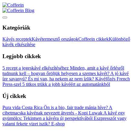
Blog
Kategóriák
Kávés receptek
Kávétermesztő országok
Coffeein cikkek
Különböző
kávék elkészítése
Legjobb cikkek
5 recept a jegeskávé elkészítéséhez
Minden, amit a kávé őrlésről
tudnunk kell – hogyan őröljük helyesen a szemes kávét?
A jó kávé
íze savanyú? És mi van, ha nekem az nem ízlik?
Kávéfőzés French
Press-szel
5 titkos trükk a jobb kávéért az automatánkból
Új cikkek
Pura vida Costa Rica
Ön is a bio, fair trade mánia híve?
A
cibetmacska kávénak nevezett átverés - Kopi Luwak
A kávé egy
gyümölcs: Tekintsen a kávéra új perspektívából
Eszpresszót vagy
valami fekete vizet iszik?
E-shop