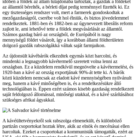
időben a földek az állam tulajdonába tartoztak, a gazdák a földeket
az államtól bérelték, a bérleti díjat pedig terménnyel fizették ki. Ez
egy tisztességes rendszer volt, mert a farmerek gondoskodtak a
mezőgazdaságról, cserébe volt hol élniük, és biztos jövedelemmel
rendelkeztek. 1881-ben és 1882-ben az úgynevezett liberális reform
zajlott le, ami lehetővé tette a földek megvásárlását az államtól.
Számos gazdag báró az országból, de Európából is nagy
mennyiségű földet vásárolt, így a korábban állami földterületen
dolgozó gazdák rabszolgákká váltak saját farmjaikon.
Az újdonsült kávébárók elkezdtek egymás közt harcolni, és
mindenki a legnagyobb kávétermelő szeretett volna lenni az
országban. Ez a küzdelem rendkívül megnövelte a kávétermelést, és
1920-ban a kávé az ország exportjának 90%-át tette ki. A bárók
közti küzdelem nemcsak az eladott kávé mennyiségében nyilvánult
meg, hanem a kávé minőségében is, és a rendelkezésükre álló
technológiában is. Éppen ezért számos kisebb gazdaság rendelkezett
saját feldolgozó állomással, minőségi utakkal, és a kávé szárításához
szükséges afrikai ágyakkal.
A kávéültetvényekről sok rabszolga elmenekült, és különböző
partizán csoportokat hoztak létre, akik az elnök és mecénásai ellen
harcoltak. Ezeket a csoportokat a kommunisták támogatták, ezért az