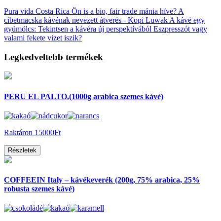
Pura vida Costa Rica
Ön is a bio, fair trade mánia híve?
A
cibetmacska kávénak nevezett átverés - Kopi Luwak
A kávé egy
gyümölcs: Tekintsen a kávéra új perspektívából
Eszpresszót vagy
valami fekete vizet iszik?
Legkedveltebb termékek
PERU EL PALTO,(1000g arabica szemes kávé)
Raktáron
15000Ft
Részletek
COFFEEIN Italy – kávékeverék (200g, 75% arabica, 25%
robusta szemes kávé)