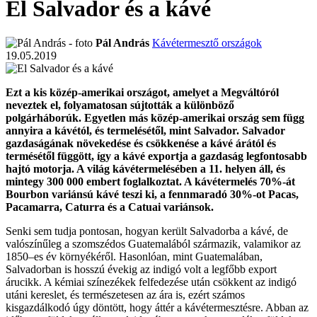
El Salvador és a kávé
Pál András
Kávétermesztő országok
19.05.2019
Ezt a kis közép-amerikai országot, amelyet a Megváltóról
neveztek el, folyamatosan sújtották a különböző
polgárháborúk. Egyetlen más közép-amerikai ország sem függ
annyira a kávétól, és termelésétől, mint Salvador. Salvador
gazdaságának növekedése és csökkenése a kávé árától és
termésétől függött, így a kávé exportja a gazdaság legfontosabb
hajtó motorja. A világ kávétermelésében a 11. helyen áll, és
mintegy 300 000 embert foglalkoztat. A kávétermelés 70%-át
Bourbon variánsú kávé teszi ki, a fennmaradó 30%-ot Pacas,
Pacamarra, Caturra és a Catuai variánsok.
Senki sem tudja pontosan, hogyan került Salvadorba a kávé, de
valószínűleg a szomszédos Guatemalából származik, valamikor az
1850–es év környékéről. Hasonlóan, mint Guatemalában,
Salvadorban is hosszú évekig az indigó volt a legfőbb export
árucikk. A kémiai színezékek felfedezése után csökkent az indigó
utáni kereslet, és természetesen az ára is, ezért számos
kisgazdálkodó úgy döntött, hogy áttér a kávétermesztésre. Abban az