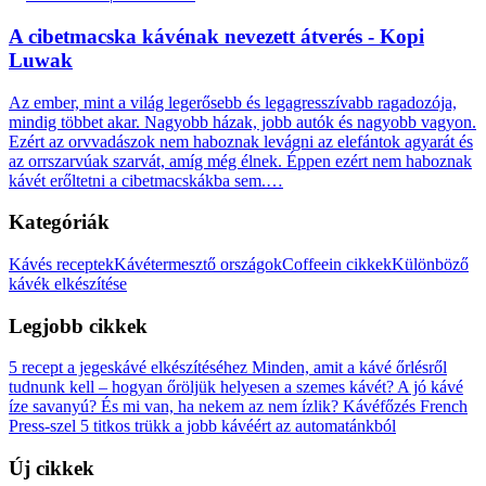
A cibetmacska kávénak nevezett átverés - Kopi
Luwak
Az ember, mint a világ legerősebb és legagresszívabb ragadozója,
mindig többet akar. Nagyobb házak, jobb autók és nagyobb vagyon.
Ezért az orvvadászok nem haboznak levágni az elefántok agyarát és
az orrszarvúak szarvát, amíg még élnek. Éppen ezért nem haboznak
kávét erőltetni a cibetmacskákba sem.…
Kategóriák
Kávés receptek
Kávétermesztő országok
Coffeein cikkek
Különböző
kávék elkészítése
Legjobb cikkek
5 recept a jegeskávé elkészítéséhez
Minden, amit a kávé őrlésről
tudnunk kell – hogyan őröljük helyesen a szemes kávét?
A jó kávé
íze savanyú? És mi van, ha nekem az nem ízlik?
Kávéfőzés French
Press-szel
5 titkos trükk a jobb kávéért az automatánkból
Új cikkek