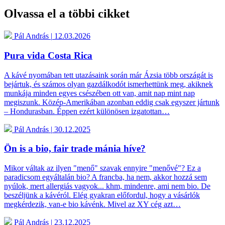
Olvassa el a többi cikket
Pál András
|
12.03.2026
Pura vida Costa Rica
A kávé nyomában tett utazásaink során már Ázsia több országát is
bejártuk, és számos olyan gazdálkodót ismerhettünk meg, akiknek
munkája minden egyes csészében ott van, amit nap mint nap
megiszunk. Közép-Amerikában azonban eddig csak egyszer jártunk
– Hondurasban. Éppen ezért különösen izgatottan…
Pál András
|
30.12.2025
Ön is a bio, fair trade mánia híve?
Mikor váltak az ilyen "menő" szavak ennyire "menővé"? Ez a
paradicsom egyáltalán bio? A francba, ha nem, akkor hozzá sem
nyúlok, mert allergiás vagyok... khm, mindenre, ami nem bio. De
beszéljünk a kávéról. Elég gyakran előfordul, hogy a vásárlók
megkérdezik, van-e bio kávénk. Mivel az XY cég azt…
Pál András
|
23.12.2025