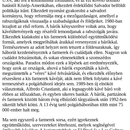
USA, aki félt a kommunista fordulattól, és az ezt követő dominó
hatástól Közép-Amerikában, elkezdett érdeklődni Salvador belföldi
politikája iránt. Elkezdett nyomást gyakorolni a salvadori
kormányra, hogy reformálja meg a mezőgazdaságot, amellyel a
rabszolgáknak visszaadja a szabadságukat és földjeiket. 1980-ban
lezajlott az első reform. A bárók kényszerítve voltak arra, hogy
kávéültetvényeik egy részéről lemondjanak a rabszolgák javára.
Elkezdtek kialakulni a kis farmerek különböző együttműködési
formái, amelyek megpróbáltak áraikkal versenyezni a bárókkal.
Természetesen az adott helyzet nem tetszett a földesuraknak, így
háborút kezdeményeztek a farmerek és családjaik ellen. Nagyon sok
családot felszámoltak, és sokan elmenekültek a szomszédos
országokba. Paradox módon ezek a lépések azt eredményezték,
hogy azok az országok, ahová a bárók exportálták a kávét,
megszüntették a “véres” kávé felvásárlását, és elkezdték előnyben
részesíteni a kis farmerek kávéját, akik nem féltek folytatni a kávé
termesztését a polgárháború idején sem. 1989-ben új elnököt
választottak, Alfredo Criastianit, aki a legnagyobb kávé báró volt
ebben az időszakban, és egyben sikeres bankár. A bárók, partizánok
és farmerek közötti három évig elhúzódó tárgyalások után 1992-ben
sikerült békét kötni. A 13 évig tartó polgárháborúban több mint 75
000 ember halt meg.
Ma sem egyszerű a farmerek sorsa, ezért igyekeznek
együttműködni, szervezeteket létrehozni, melyek segítségével