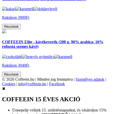
Raktáron
3900Ft
Részletek
COFFEEIN Elite - kávékeverék (200 g, 90% arabica, 10%
robusta szemes kávé)
Raktáron
3040Ft
Részletek
© 2026 Coffeein.hu
|
Minden jog fenntartva
|
Személyes adatok
|
Cookies
|
info@coffeein.hu
|
Facebook
✖
COFFEEIN 15 ÉVES AKCIÓ
Ünnepelje velünk 15. születésnapunkat, és vásároljon 15%