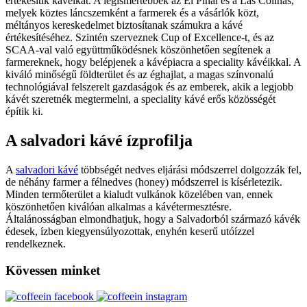
értékesítik kávéikat. A legismertebbek az El Pinal és a Las Colinas,
melyek köztes láncszemként a farmerek és a vásárlók közt,
méltányos kereskedelmet biztosítanak számukra a kávé
értékesítéséhez. Szintén szerveznek Cup of Excellence-t, és az
SCAA-val való együttműködésnek köszönhetően segítenek a
farmereknek, hogy belépjenek a kávépiacra a speciality kávéikkal. A
kiváló minőségű földterület és az éghajlat, a magas színvonalú
technológiával felszerelt gazdaságok és az emberek, akik a legjobb
kávét szeretnék megtermelni, a speciality kávé erős közösségét
építik ki.
A salvadori kávé ízprofilja
A
salvadori kávé
többségét nedves eljárási módszerrel dolgozzák fel,
de néhány farmer a félnedves (honey) módszerrel is kísérletezik.
Minden termőterület a kialudt vulkánok közelében van, ennek
köszönhetően kiválóan alkalmas a kávétermesztésre.
Általánosságban elmondhatjuk, hogy a Salvadorból származó kávék
édesek, ízben kiegyensúlyozottak, enyhén keserű utóízzel
rendelkeznek.
Kövessen minket